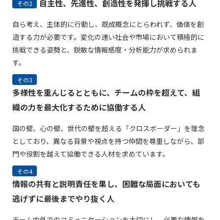
自主性、先進性、創造性を発揮し挑戦する人
その2
自ら考え、主体的に行動し、既成概念にとらわれず、価値を創
造する力が必要です。変化の速い社会や市場において積極的に
挑戦できる姿勢と、鋭敏な情報感度・分析能力が求められま
す。
その3
多様性を重んじるとともに、チームの枠を超えて、組
織の力を最大化するために協働する人
国の壁、心の壁、世代の壁を超える「クロスボーダー」を理念
としており、異なる背景や視点を持つ仲間を尊重しながら、部
門や役割を越えて協働できる人材を求めています。
その4
情報の共有と説明責任を果し、困難な局面においても
逃げずに最後までやり抜く人
チーム内外でのコミュニケーションを大切にし、必要な情報を