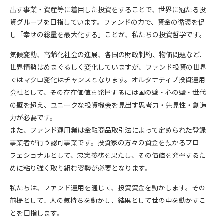
出す事業・資産等に着目した投資をすることで、世界に冠たる投
資グループを目指しています。ファンドの力で、資金の循環を促
し「幸せの総量を最大化する」ことが、私たちの投資哲学です。
気候変動、高齢化社会の進展、各国の財政制約、物価問題など、
世界情勢はめまぐるしく変化していますが、ファンド投資の世界
ではマクロ変化はチャンスとなります。オルタナティブ投資運用
会社として、その存在価値を発揮するには国の壁・心の壁・世代
の壁を超え、ユニークな投資機会を見出す思考力・先見性・創造
力が必要です。
また、ファンド運用業は金融商品取引法によって定められた登録
事業者が行う認可事業です。投資家の方々の資金を預かるプロ
フェショナルとして、忠実義務を果たし、その価値を発揮するた
めに粘り強く取り組む姿勢が必要となります。
私たちは、ファンド運用を通じて、投資資金を動かします。その
前提として、人の気持ちを動かし、結果として世の中を動かすこ
とを目指します。