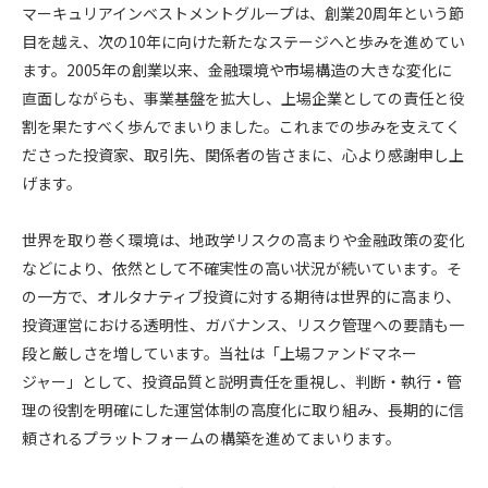
マーキュリアインベストメントグループは、創業
20
周年という節
目を越え、次の
10
年に向けた新たなステージへと歩みを進めてい
ます。
2005
年の創業以来、金融環境や市場構造の大きな変化に
直面しながらも、事業基盤を拡大し、上場企業としての責任と役
割を果たすべく歩んでまいりました。これまでの歩みを支えてく
ださった投資家、取引先、関係者の皆さまに、心より感謝申し上
げます。
世界を取り巻く環境は、地政学リスクの高まりや金融政策の変化
などにより、依然として不確実性の高い状況が続いています。そ
の一方で、オルタナティブ投資に対する期待は世界的に高まり、
投資運営における透明性、ガバナンス、リスク管理への要請も一
段と厳しさを増しています。当社は「上場ファンドマネー
ジャー」として、投資品質と説明責任を重視し、判断・執行・管
理の役割を明確にした運営体制の高度化に取り組み、長期的に信
頼されるプラットフォームの構築を進めてまいります。