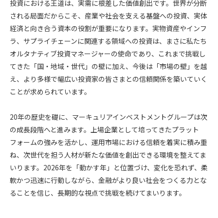
投資における王道は、実需に根差した価値創出です。世界が分断
される局面だからこそ、産業や社会を支える基盤への投資、実体
経済と向き合う資本の役割が重要になります。実物資産やインフ
ラ、サプライチェーンに関連する領域への投資は、まさに私たち
オルタナティブ投資マネージャーの使命であり、これまで挑戦し
てきた「国・地域・世代」の壁に加え、今後は「市場の壁」を越
え、より多様で幅広い投資家の皆さまとの信頼関係を築いていく
ことが求められています。
20
年の歴史を礎に、マーキュリアインベストメントグループは次
の成長段階へと進みます。上場企業として培ってきたプラット
フォームの強みを活かし、運用市場における信頼を着実に積み重
ね、次世代を担う人材が新たな価値を創出できる環境を整えてま
いります。
2026
年を「動かす年」と位置づけ、変化を恐れず、柔
軟かつ迅速に行動しながら、金融がより良い社会をつくる力とな
ることを信じ、長期的な視点で挑戦を続けてまいります。